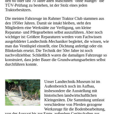
den 60 oder fast 70 Jahre alten Maschinen "ohne Mängel" die
TÜV-Prüfung zu bestehen, ist der Stolz eines jeden
Traktorbesitzers.
Die meisten Fahrzeuge im Rahmer Traktor Club stammen aus
den 1950er Jahren. Damit sie intakt bleiben, steht den
Mitgliedern eine Werkstätte zur Verfügung, um kleine
Reparatur- und Pflegearbeiten selbst auszuführen. Aber noch
wichtiger ist: Größere Reparaturen werden vom Fachwissen
ausgebildeter Landtechnik-Mechaniker begleitet, die wissen, wie
man das Ventilspiel einstellt, eine Dichtung anfertigt oder ein
Blinkrelais ersetzt. Die Technik der 50er Jahre ist noch
nachvollziehbar. Schließlich waren die damaligen Fahrzeuge so
konstruiert, dass jeder Bauer die Grundwartungsarbeiten selbst
durchführen konnte.
Unser Landtechnik-Museum ist im
Außenbereich noch im Aufbau,
insbesondere die Ausstellung mit
historischen landwirtschaftlichen
Kleingeräten. Die Sammlung umfasst
verschiedene von Pferden gezogene
Werkzeuge für die Bodenbearbeitung,
von der Aussaat bis zur Ernte, außerdem Gerätschaften zur